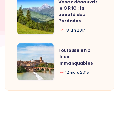
Venez découvrir
Venez
incontournables
le GR10 : la
découvrir
beauté des
le
Pyrénées
GR10 :
19 juin 2017
la
beauté
Toulouse
Toulouse en 5
des
en
lieux
Pyrénées
immanquables
5
lieux
12 mars 2016
immanquables