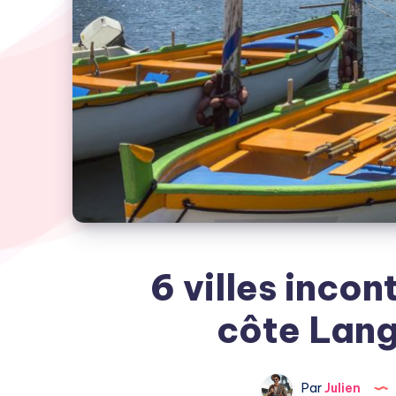
6 villes incon
côte Lan
Par
Julien