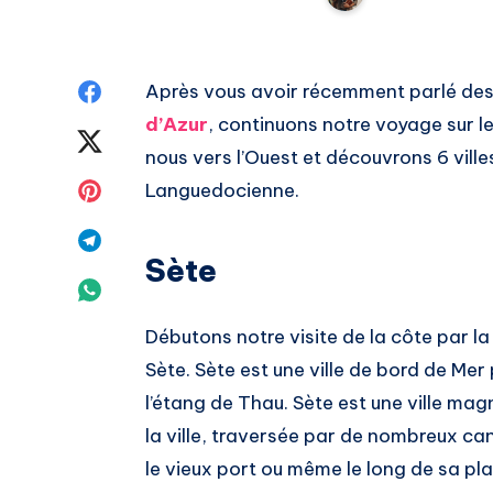
Share
Après vous avoir récemment parlé de
d’Azur
, continuons notre voyage sur l
on
Share
nous vers l’Ouest et découvrons 6 vill
Facebook
on
Share
Languedocienne.
Twitter
on
Share
Sète
Pinterest
on
Share
Telegram
on
Débutons notre visite de la côte par la 
Sète. Sète est une ville de bord de Mer
Whatsapp
l’étang de Thau. Sète est une ville magn
la ville, traversée par de nombreux can
le vieux port ou même le long de sa pla