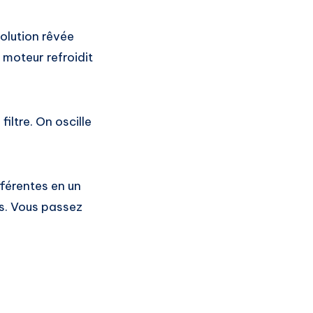
solution rêvée
 moteur refroidit
iltre. On oscille
férentes en un
is. Vous passez