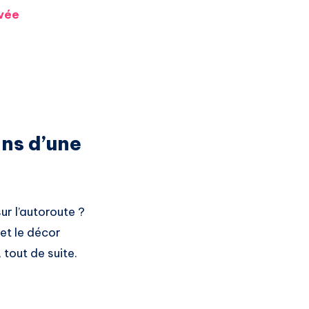
rvée
ins d’une
r l’autoroute ?
 et le décor
tout de suite.