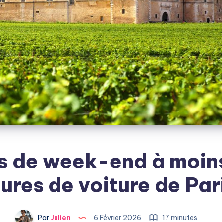
s de week-end à moin
ures de voiture de Par
Par
Julien
6 Février 2026
17 minutes