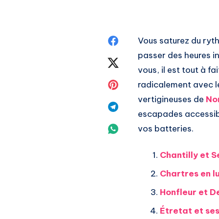
Share
Vous saturez du ryth
passer des heures i
on
Share
vous, il est tout à 
Facebook
on
Share
radicalement avec le
vertigineuses de
No
Twitter
on
Share
escapades accessibl
Pinterest
on
Share
vos batteries.
Telegram
on
Chantilly et S
Whatsapp
Chartres en l
Honfleur et De
Étretat et ses