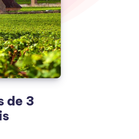
s de 3
is