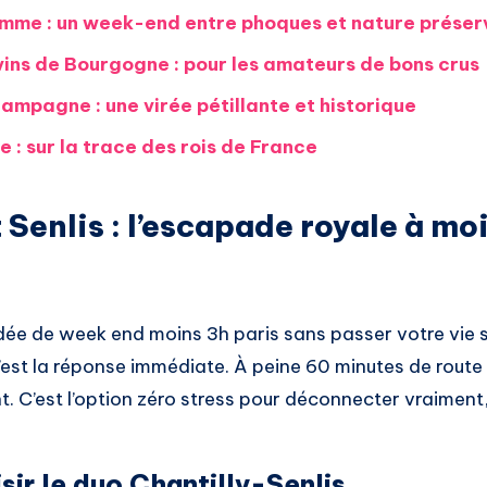
omme : un week-end entre phoques et nature prése
vins de Bourgogne : pour les amateurs de bons crus
hampagne : une virée pétillante et historique
e : sur la trace des rois de France
 Senlis : l’escapade royale à mo
ée de week end moins 3h paris sans passer votre vie su
 c’est la réponse immédiate. À peine 60 minutes de route
 C’est l’option zéro stress pour déconnecter vraiment, 
sir le duo Chantilly-Senlis