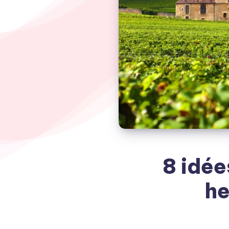
8 idée
he