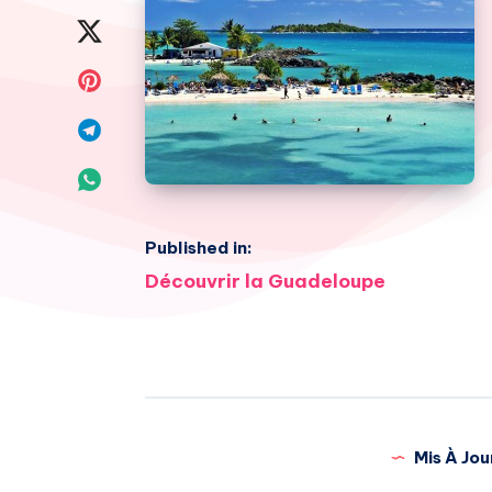
on
Share
Facebook
on
Share
Twitter
on
Share
Pinterest
on
Share
Telegram
on
Published in:
Whatsapp
Navigation
Découvrir la Guadeloupe
de
l’article
Mis À Jou