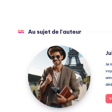
Au sujet de l'auteur
Julien
Ju
Je 
voy
ann
déd
V