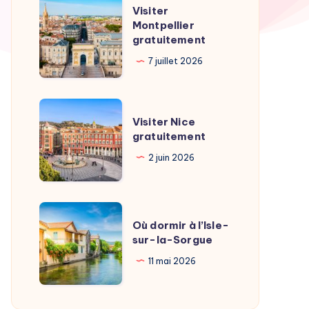
Visiter
Visiter
Montpellier
Montpellier
gratuitement
gratuitement
7 juillet 2026
Visiter
Visiter Nice
Nice
gratuitement
gratuitement
2 juin 2026
Où
Où dormir à l’Isle-
dormir
sur-la-Sorgue
à
11 mai 2026
l’Isle-
sur-
la-