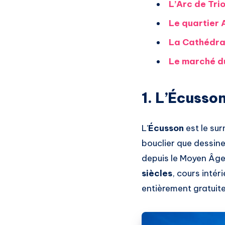
L’Arc de Tri
Le quartier 
La Cathédra
Le marché d
1. L’Écusso
L’
Écusson
est le sur
bouclier que dessinent
depuis le Moyen Âge 
siècles
, cours inté
entièrement gratuite 