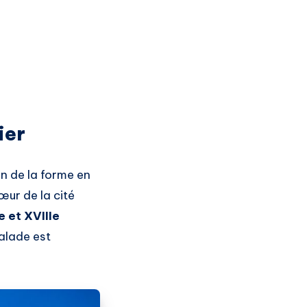
ier
on de la forme en
cœur de la cité
e et XVIIIe
balade est