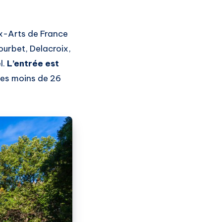
ux-Arts de France
ourbet, Delacroix,
l.
L’entrée est
 les moins de 26