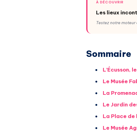
À DÉCOUVRIR
Les lieux incon
Testez notre moteur d
Sommaire
L’Écusson, l
Le Musée Fa
La Promenad
Le Jardin de
La Place de
Le Musée Ag