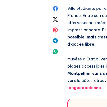
Share
Ville étudiante par e
France. Entre son éc
on
Share
effervescence médite
Facebook
on
Share
impressionnante. Et
possible, mais c’es
Twitter
on
Share
d’accès libre
.
Pinterest
on
Share
Musées d’État ouvert
Telegram
on
plages accessibles à
Whatsapp
Montpellier sans d
vers la côte, retrouv
languedocienne
.