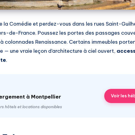
de la Comédie et perdez-vous dans les rues Saint-Guilh
ers-de-France. Poussez les portes des passages couve
 à colonnades Renaissance. Certains immeubles porte
re — une vraie leçon d’architecture à ciel ouvert,
access
ite
.
Voir les h
ergement à Montpellier
s hôtels et locations disponibles