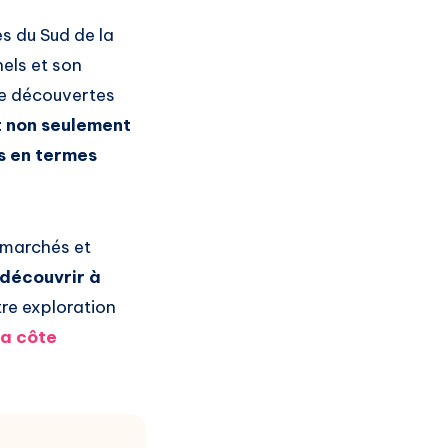
es du Sud de la
nels et son
de découvertes
t non seulement
es en termes
 marchés et
 découvrir à
tre exploration
la côte