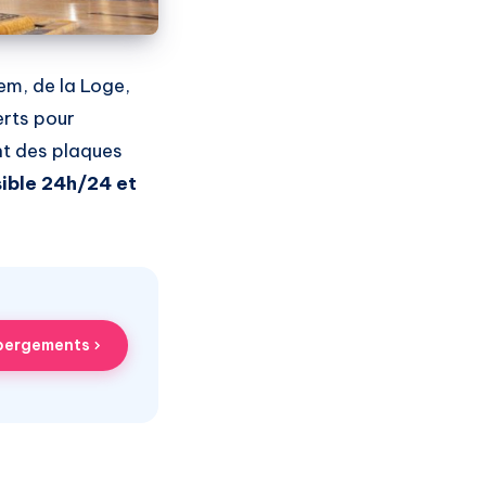
em, de la Loge,
rts pour
nt des plaques
ible 24h/24 et
ébergements