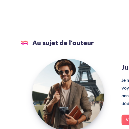
Au sujet de l'auteur
Julien
Ju
Je 
voy
ann
déd
V