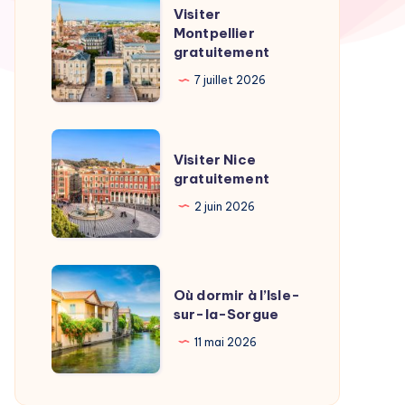
Visiter
Visiter
Montpellier
Montpellier
gratuitement
gratuitement
7 juillet 2026
Visiter
Visiter Nice
Nice
gratuitement
gratuitement
2 juin 2026
Où
Où dormir à l’Isle-
dormir
sur-la-Sorgue
à
11 mai 2026
l’Isle-
sur-
la-