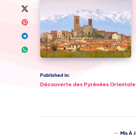
on
Share
Facebook
on
Share
Twitter
on
Share
Pinterest
on
Share
Telegram
on
Whatsapp
Published in:
Navigation
Découverte des Pyrénées Orientale
de
l’article
Mis À J