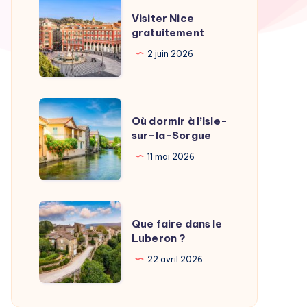
Visiter
Visiter Nice
Nice
gratuitement
gratuitement
2 juin 2026
Où
Où dormir à l’Isle-
dormir
sur-la-Sorgue
à
11 mai 2026
l’Isle-
sur-
la-
Que
Sorgue
Que faire dans le
faire
Luberon ?
dans
22 avril 2026
le
Luberon
?