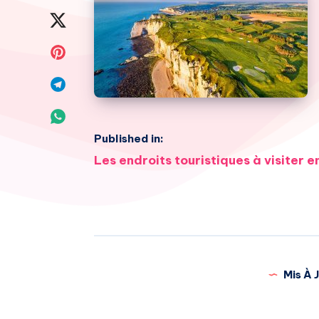
on
Share
Facebook
on
Share
Twitter
on
Share
Pinterest
on
Share
Published in:
Telegram
on
Navigation
Les endroits touristiques à visiter 
Whatsapp
de
l’article
Mis À J