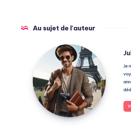
Au sujet de l'auteur
Julien
Ju
Je 
voy
ann
déd
V