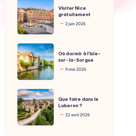
Visiter
Visiter Nice
Nice
gratuitement
gratuitement
2 juin 2026
Où
Où dormir à l’Isle-
dormir
sur-la-Sorgue
à
11 mai 2026
l’Isle-
sur-
la-
Que
Sorgue
Que faire dans le
faire
Luberon ?
dans
22 avril 2026
le
Luberon
?