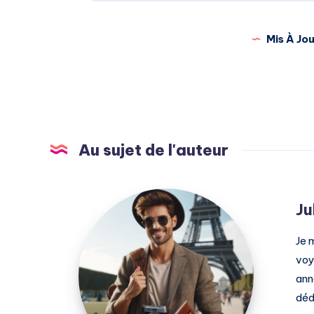
Mis À Jou
Au sujet de l'auteur
Julien
Ju
Je 
voy
ann
déd