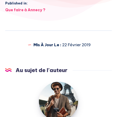
Published in:
Navigation
Que faire à Annecy ?
de
l’article
Mis À Jour Le :
22 Février 2019
Au sujet de l'auteur
Julien