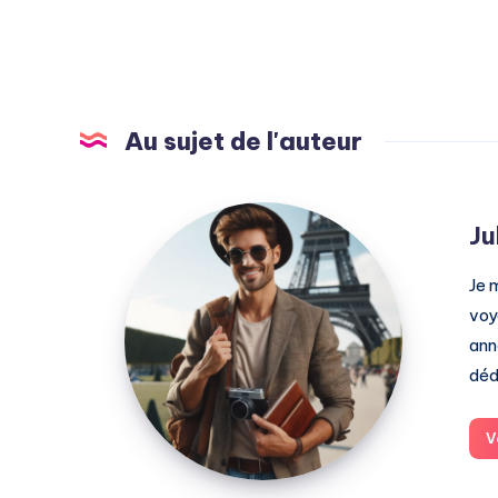
Au sujet de l'auteur
Julien
Ju
Je 
voy
ann
déd
V