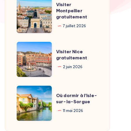
Visiter
Visiter
Montpellier
Montpellier
gratuitement
gratuitement
7 juillet 2026
Visiter
Visiter Nice
Nice
gratuitement
gratuitement
2 juin 2026
Où
Où dormir à l’Isle-
dormir
sur-la-Sorgue
à
11 mai 2026
l’Isle-
sur-
la-