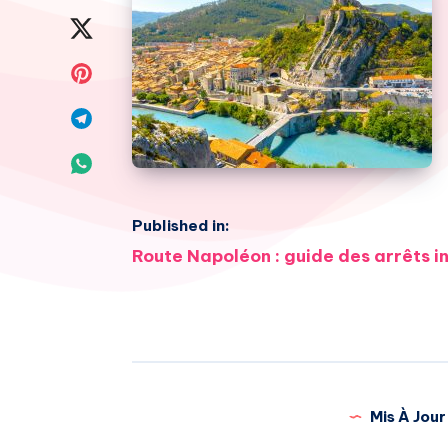
on
Share
Facebook
on
Share
Twitter
on
Share
Pinterest
on
Share
Telegram
on
Published in:
Whatsapp
Navigation
Route Napoléon : guide des arrêts 
de
l’article
Mis À Jour 