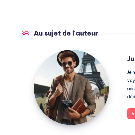
Au sujet de l'auteur
Julien
Ju
Je 
voy
ann
déd
V