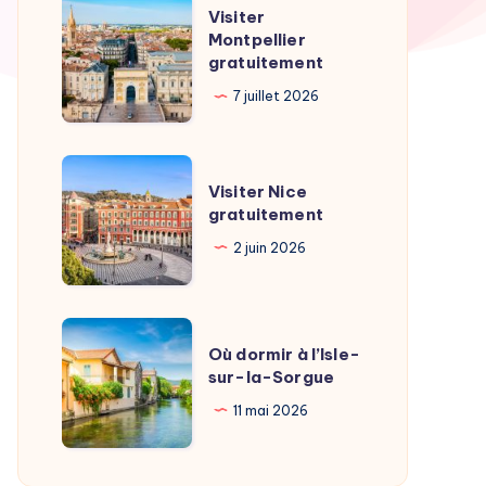
Visiter
Visiter
Montpellier
Montpellier
gratuitement
gratuitement
7 juillet 2026
Visiter
Visiter Nice
Nice
gratuitement
gratuitement
2 juin 2026
Où
Où dormir à l’Isle-
dormir
sur-la-Sorgue
à
11 mai 2026
l’Isle-
sur-
la-