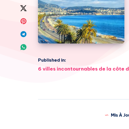
on
Share
Facebook
on
Share
Twitter
on
Share
Pinterest
on
Share
Telegram
on
Published in:
Navigation
6 villes incontournables de la côte 
Whatsapp
de
l’article
Mis À Jo