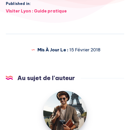
Published in:
Navigation
Visiter Lyon : Guide pratique
de
l’article
Mis À Jour Le :
15 Février 2018
Au sujet de l'auteur
Julien