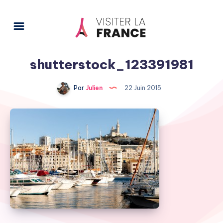
shutterstock_123391981
Par
Julien
22 Juin 2015