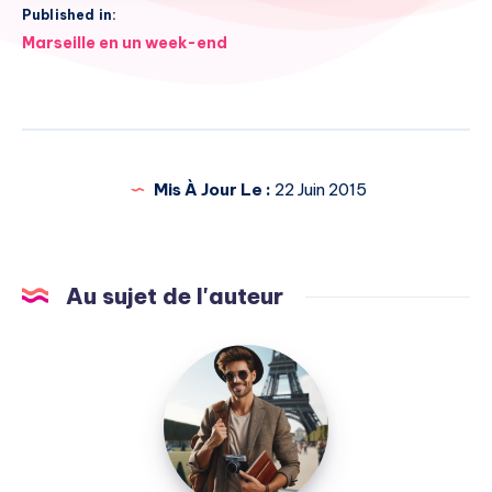
Published in:
Navigation
Marseille en un week-end
de
l’article
Mis À Jour Le :
22 Juin 2015
Au sujet de l'auteur
Julien