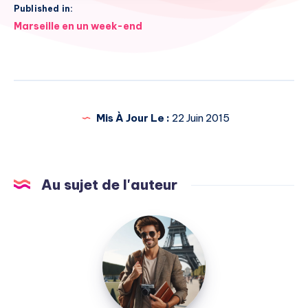
Published in:
Navigation
Marseille en un week-end
de
l’article
Mis À Jour Le :
22 Juin 2015
Au sujet de l'auteur
Julien