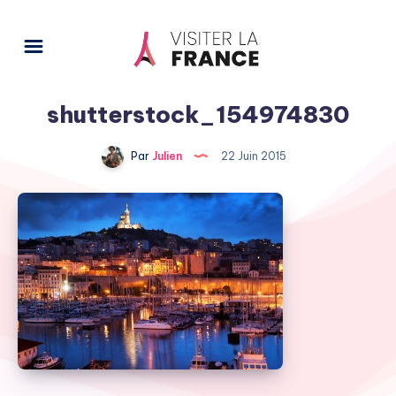
shutterstock_154974830
Par
Julien
22 Juin 2015