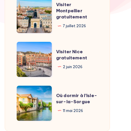
Visiter
Visiter
Montpellier
Montpellier
gratuitement
gratuitement
7 juillet 2026
Visiter
Visiter Nice
Nice
gratuitement
gratuitement
2 juin 2026
Où
Où dormir à l’Isle-
dormir
sur-la-Sorgue
à
11 mai 2026
l’Isle-
sur-
la-