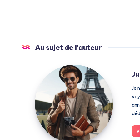
Au sujet de l'auteur
Julien
Ju
Je 
voy
ann
déd
V