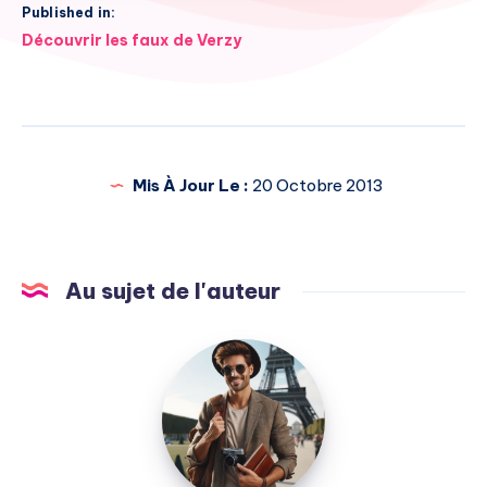
Published in:
Navigation
Découvrir les faux de Verzy
de
l’article
Mis À Jour Le :
20 Octobre 2013
Au sujet de l'auteur
Julien