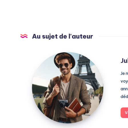
Au sujet de l'auteur
Julien
Ju
Je 
voy
ann
déd
V