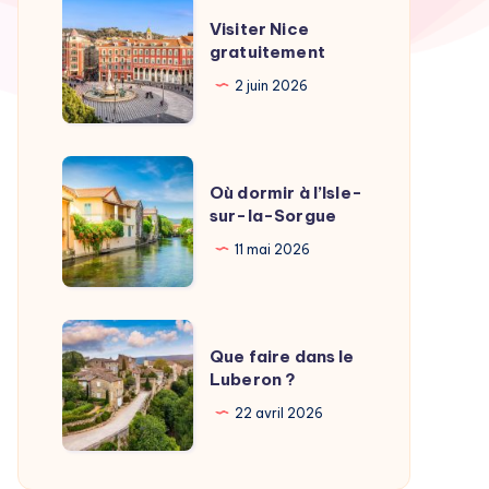
Visiter
Visiter Nice
Nice
gratuitement
gratuitement
2 juin 2026
Où
Où dormir à l’Isle-
dormir
sur-la-Sorgue
à
11 mai 2026
l’Isle-
sur-
la-
Que
Sorgue
Que faire dans le
faire
Luberon ?
dans
22 avril 2026
le
Luberon
?