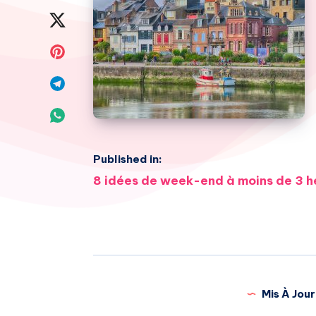
on
Share
Facebook
on
Share
Twitter
on
Share
Pinterest
on
Share
Telegram
on
Published in:
Whatsapp
Navigation
8 idées de week-end à moins de 3 he
de
l’article
Mis À Jour