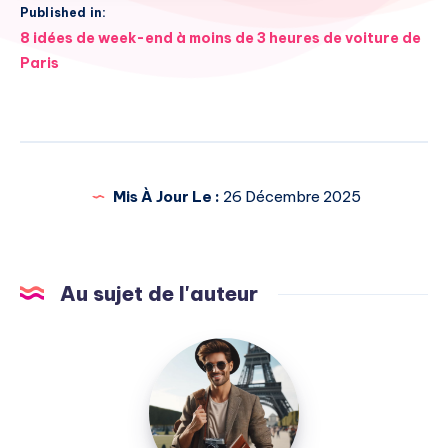
Published in:
Navigation
8 idées de week-end à moins de 3 heures de voiture de
de
Paris
l’article
Mis À Jour Le :
26 Décembre 2025
Au sujet de l'auteur
Julien