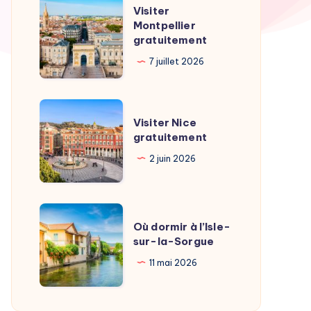
Visiter
Visiter
Montpellier
Montpellier
gratuitement
gratuitement
7 juillet 2026
Visiter
Visiter Nice
Nice
gratuitement
gratuitement
2 juin 2026
Où
Où dormir à l’Isle-
dormir
sur-la-Sorgue
à
11 mai 2026
l’Isle-
sur-
la-