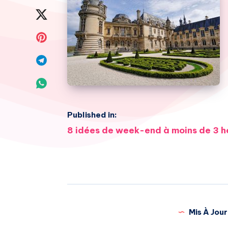
on
Share
Facebook
on
Share
Twitter
on
Share
Pinterest
on
Share
Telegram
on
Published in:
Whatsapp
Navigation
8 idées de week-end à moins de 3 he
de
l’article
Mis À Jour