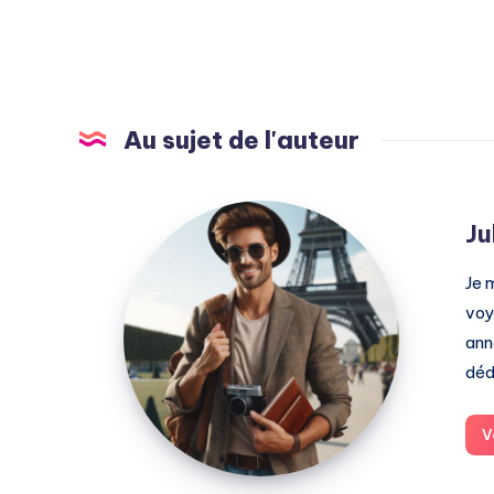
Au sujet de l'auteur
Julien
Ju
Je 
voy
ann
déd
V