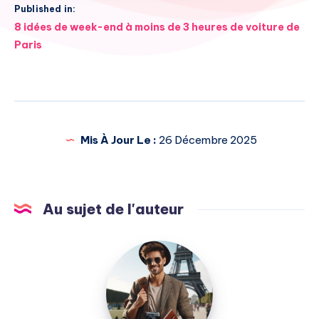
Published in:
Navigation
8 idées de week-end à moins de 3 heures de voiture de
de
Paris
l’article
Mis À Jour Le :
26 Décembre 2025
Au sujet de l'auteur
Julien