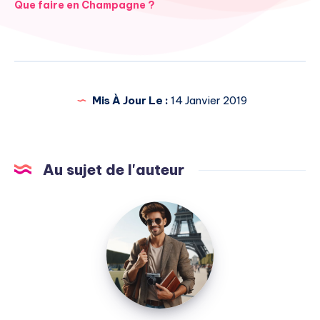
Navigation
Que faire en Champagne ?
de
l’article
Mis À Jour Le :
14 Janvier 2019
Au sujet de l'auteur
Julien