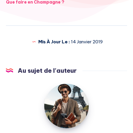
Navigation
Que faire en Champagne ?
de
l’article
Mis À Jour Le :
14 Janvier 2019
Au sujet de l'auteur
Julien